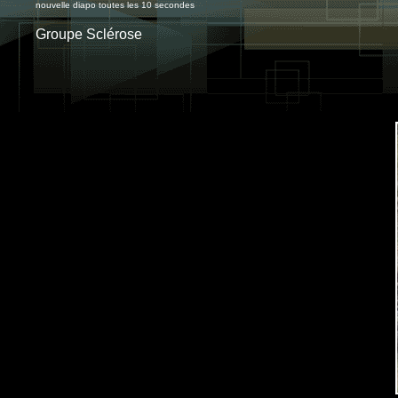
nouvelle diapo toutes les 10 secondes
Groupe Sclérose